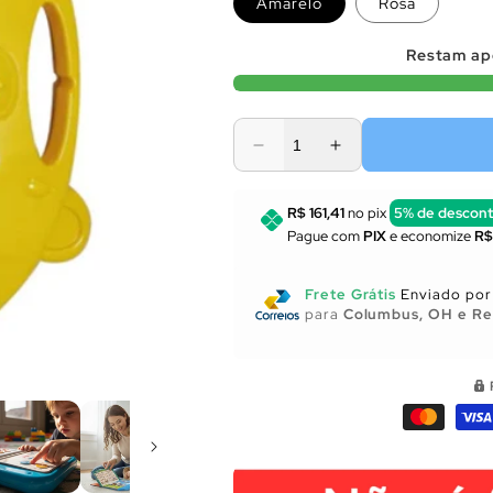
Amarelo
Rosa
Restam a
Diminuir
Aumentar
a
a
quantidade
quantidade
R$ 161,41
no pix
5% de descon
de
de
Pague com
PIX
e economize
R$
Utensílios
Utensílios
para
para
Cozinha
Cozinha
Frete Grátis
Enviado por 
para
Columbus, OH e Re