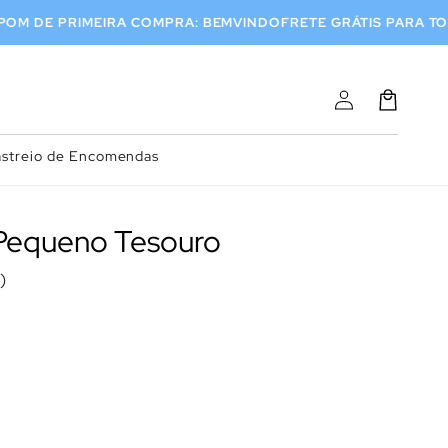
UROS
CUPOM DE PRIMEIRA COMPRA: BEMVINDO
FRETE GRÁTIS 
Fazer
Carrinho
login
astreio de Encomendas
– Pequeno Tesouro
)