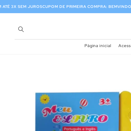
Pular
para o
RASIL
EM ATÉ 3X SEM JUROS
CUPOM DE PRIMEIRA COMPRA: B
conteúdo
Página inicial
Acess
Pular para
as
informações
do produto