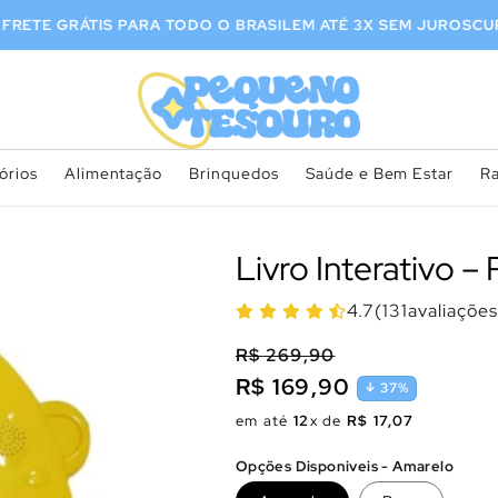
EMVINDO
FRETE GRÁTIS PARA TODO O BRASIL
EM ATÉ 3X SEM J
órios
Alimentação
Brinquedos
Saúde e Bem Estar
R
Livro Interativo 
4.7
(
131
avaliações
R$ 269,90
R$ 169,90
37%
Preço
Preço
em até
12
x de
R$ 17,07
normal
promocional
Opções Disponiveis - Amarelo